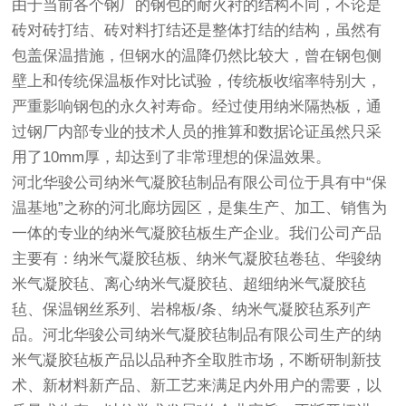
由于当前各个钢厂的钢包的耐火衬的结构不同，不论是
砖对砖打结、砖对料打结还是整体打结的结构，虽然有
包盖保温措施，但钢水的温降仍然比较大，曾在钢包侧
壁上和传统保温板作对比试验，传统板收缩率特别大，
严重影响钢包的永久衬寿命。经过使用纳米隔热板，通
过钢厂内部专业的技术人员的推算和数据论证虽然只采
用了10mm厚，却达到了非常理想的保温效果。
河北华骏公司纳米气凝胶毡制品有限公司位于具有中“保
温基地”之称的河北廊坊园区，是集生产、加工、销售为
一体的专业的纳米气凝胶毡板生产企业。我们公司产品
主要有：纳米气凝胶毡板、纳米气凝胶毡卷毡、华骏纳
米气凝胶毡、离心纳米气凝胶毡、超细纳米气凝胶毡
毡、保温钢丝系列、岩棉板/条、纳米气凝胶毡系列产
品。河北华骏公司纳米气凝胶毡制品有限公司生产的纳
米气凝胶毡板产品以品种齐全取胜市场，不断研制新技
术、新材料新产品、新工艺来满足内外用户的需要，以