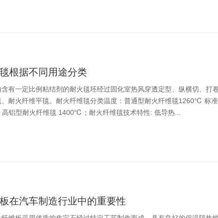
毯根据不同用途分类
由含有一定比例粘结剂的耐火毯坯经过固化室热风穿透定型、纵横切、打
、耐火纤维平毯。耐火纤维毯分类温度：普通型耐火纤维毯1260℃ 标准
℃ 高铝型耐火纤维毯 1400℃；耐火纤维毯技术特性: 低导热...
板在汽车制造行业中的重要性