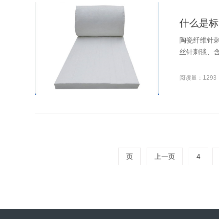
什么是标
陶瓷纤维针
丝针刺毯、含
阅读量：1293
页
上一页
4