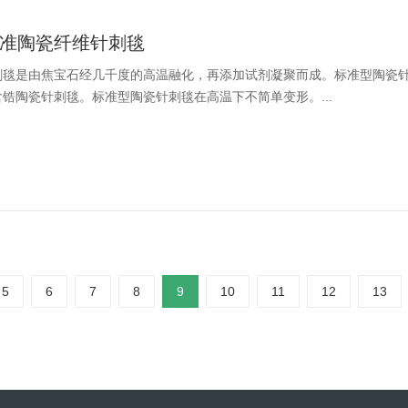
准陶瓷纤维针刺毯
刺毯是由焦宝石经几千度的高温融化，再添加试剂凝聚而成。标准型陶瓷
锆陶瓷针刺毯。标准型陶瓷针刺毯在高温下不简单变形。...
5
6
7
8
9
10
11
12
13